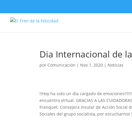
Nota:
este
sitio
web
incluye
un
sistema
de
Dia Internacional de l
accesibilidad.
Presione
por
Comunicación
|
Nov 1, 2020
|
Noticias
Control-
F11
para
ajustar
!!Hoy ha sido un día cargado de emociones!!!!!
el
encuentro virtual. GRACIAS A LAS CUIDADORAS 
sitio
Franquet. Consejera Insular de Acción Social 
web
Sociales del grupo socialista, por escucharnos
a
las