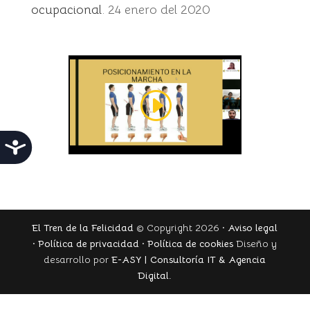
ocupacional
. 24 enero del 2020
Accesibilidad
El Tren de la Felicidad
© Copyright 2026 ·
Aviso legal
·
Política de privacidad
·
Política de cookies
Diseño y
desarrollo por
E-ASY | Consultoría IT & Agencia
Digital.