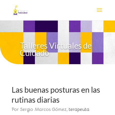
Nota:
este
sitio
web
incluye
un
sistema
Talleres Virtuales de
de
Cuidado
accesibilidad.
Las buenas posturas en las
rutinas diarias
Por Sergio Marcos Gómez
, terapeuta