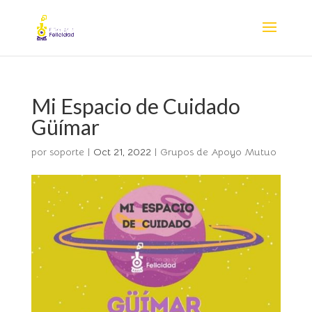
Nota:
este
sitio
web
incluye
un
Mi Espacio de Cuidado
sistema
de
Güímar
accesibilidad.
por
soporte
|
Oct 21, 2022
|
Grupos de Apoyo Mutuo