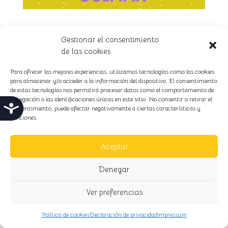
Horario de 17:00 a 19:00.
Gestionar el consentimiento
de las cookies
Unidad de Estimulación Cognitiva
c/ Hernández Melque s/n.
Para ofrecer las mejores experiencias, utilizamos tecnologías como las cookies
para almacenar y/o acceder a la información del dispositivo. El consentimiento
de estas tecnologías nos permitirá procesar datos como el comportamiento de
navegación o las identificaciones únicas en este sitio. No consentir o retirar el
Accesibilidad
consentimiento, puede afectar negativamente a ciertas características y
El Tren de la Felicidad
© Copyright 2026 ·
Aviso legal
funciones.
·
Política de privacidad
·
Política de cookies
Diseño y
desarrollo por
E-ASY | Consultoría IT & Agencia
Aceptar
Digital.
Denegar
Ver preferencias
Política de cookies
Declaración de privacidad
Impressum