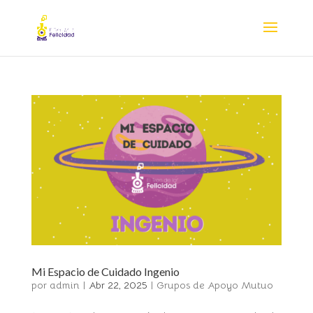
Nota:
este
sitio
web
incluye
un
sistema
de
accesibilidad.
Mi Espacio de Cuidado Ingenio
por
admin
|
Abr 22, 2025
|
Grupos de Apoyo Mutuo